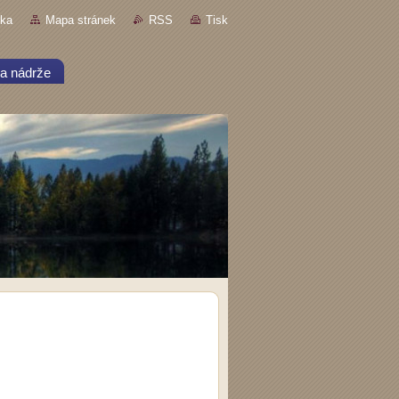
nka
Mapa stránek
RSS
Tisk
a nádrže