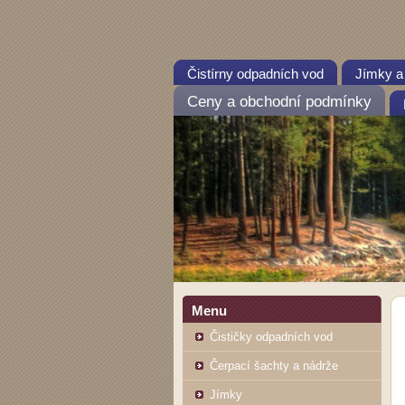
Čistírny odpadních vod
Jímky a
Ceny a obchodní podmínky
Menu
Čističky odpadních vod
Čerpací šachty a nádrže
Jímky