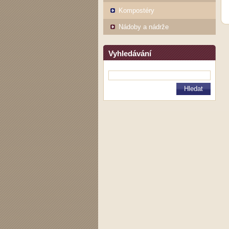
Kompostéry
Nádoby a nádrže
Vyhledávání