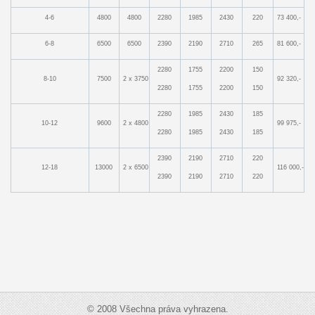
4-6
4800
4800
2280
1985
2430
220
73 400,-
6-8
6500
6500
2390
2190
2710
265
81 600,-
2280
1755
2200
150
8-10
7500
2 x 3750
92 320,-
2280
1755
2200
150
2280
1985
2430
185
10-12
9600
2 x 4800
99 975,-
2280
1985
2430
185
2390
2190
2710
220
12-18
13000
2 x 6500
116 000,-
2390
2190
2710
220
© 2008 Všechna práva vyhrazena.