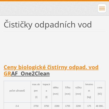
Čističky odpadních vod
Ceny biologické čistírny odpad. vo
d
GR
AF One2Clean
m
ax.ob
k
apacit
hmotno
délka
šířka
výška
cena
p
očet uživatelů
jem
a
st
[mm]
[mm]
[mm]
[K
č
]
[I]
[l]
[kg]
2-4
2750
3750
2280
1755
2200
175
46 990,-