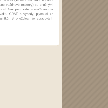
é technologie na zpracování odpadní
pné vsádkové reaktory) se značnými
čnost. Nákupem sytému one2clean na
kvalitu GRAF a výhody, plynoucí ze
azníků. S one2clean je zpracování