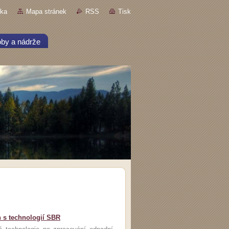
nka
Mapa stránek
RSS
Tisk
by a nádrže
 s technologií SBR