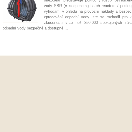
one2clean představuje pokročilý rozvoj osvědčen
vody SBR (= sequencing batch reactors / poslou
výhodami v ohledu na provozní náklady a bezpe
zpracování odpadní vody jste se rozhodli pro 
zkušeností více než 250.000 spokojených zák
odpadní vody bezpečné a dostupné....