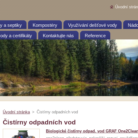
Úvodní strá
y a septiky
Kompostéry
Využívání dešťové vody
Nádo
dy a certifikáty
Kontaktujte nás
Reference
Úvodní stránka
>
Čistírny odpadních vod
Čistírny odpadních vod
Biologické čistírny odpad. vod GRAF One2Clean