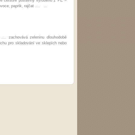
le čerstvé potraviny vyrobeno z PE –
voce, paprik, rajčat …. ...
ek …. zachovává zeleninu dlouhodobě
uchu pro skladování ve sklepích nebo