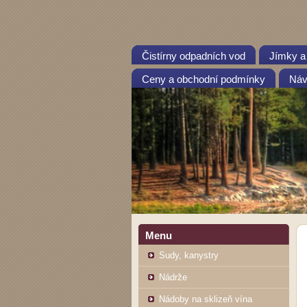
Čistírny odpadních vod
Jímky a
Ceny a obchodní podmínky
Návo
Menu
Sudy, kanystry
Nádrže
Nádoby na sklizeň vína