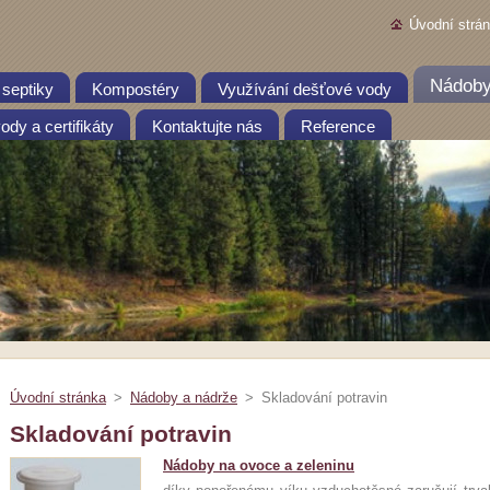
Úvodní strá
Nádoby
 septiky
Kompostéry
Využívání dešťové vody
dy a certifikáty
Kontaktujte nás
Reference
Úvodní stránka
>
Nádoby a nádrže
>
Skladování potravin
Skladování potravin
Nádoby na ovoce a zeleninu