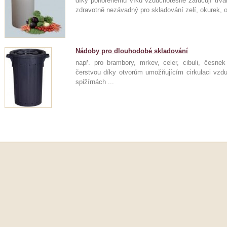
díky ponořenému víku vzduchotěsné zaručují trva
zdravotně nezávadný pro skladování zelí, okurek, o
Nádoby pro dlouhodobé skladování
např. pro brambory, mrkev, celer, cibuli, česn
čerstvou díky otvorům umožňujícím cirkulaci vzd
spižírnách ...