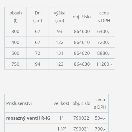
obsah
Dn
výška
cena
obj. číslo
(l)
(cm)
(cm)
s DPH
300
67
93
864600
6400,-
400
67
122
864610
7200,-
500
72
131
864620
8880,-
750
94
123
864630
11200,-
cena
Příslušenství
velikost
obj. číslo
s DPH
mosazný ventil R-IG
1“
790032
504,-
1 ¼“
790031
700,-