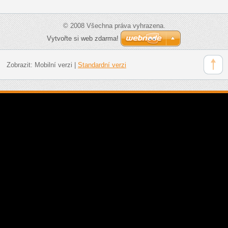
© 2008 Všechna práva vyhrazena.
Vytvořte si web zdarma!
Zobrazit:
Mobilní verzi
|
Standardní verzi