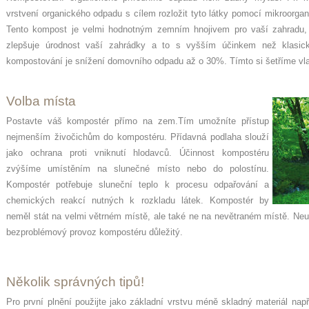
vrstvení organického odpadu s cílem rozložit tyto látky pomocí mikroorg
Tento kompost je velmi hodnotným zemním hnojivem pro vaší zahradu
zlepšuje úrodnost vaší zahrádky a to s vyšším účinkem než klasick
kompostování je snížení domovního odpadu až o 30%. Tímto si šetříme vlas
Volba místa
Postavte váš kompostér přímo na zem.Tím umožníte přístup
nejmenším živočichům do kompostéru. Přídavná podlaha slouží
jako ochrana proti vniknutí hlodavců. Účinnost kompostéru
zvýšíme umístěním na slunečné místo nebo do polostínu.
Kompostér potřebuje sluneční teplo k procesu odpařování a
chemických reakcí nutných k rozkladu látek. Kompostér by
neměl stát na velmi větrném místě, ale také ne na nevětraném místě. Neu
bezproblémový provoz kompostéru důležitý.
Několik správných tipů!
Pro první plnění použijte jako základní vrstvu méně skladný materiál na