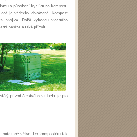
anismů a působení kyslíku na kompost.
, což je vědecky dokázané. Kompost
á hnojiva. Další výhodou vlastního
tní peníze a také přírodu.
stálý přívod čerstvého vzduchu je pro
př. nařezané větve. Do kompostéru tak