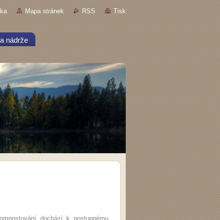
nka
Mapa stránek
RSS
Tisk
a nádrže
kompostování dochází k postupnému