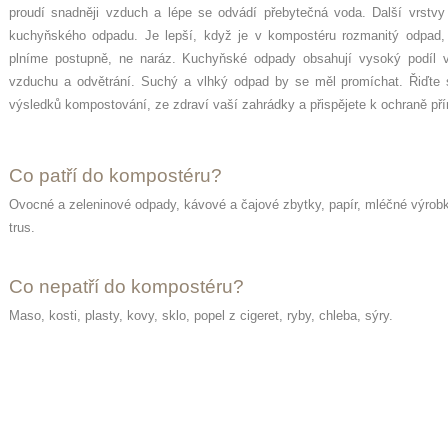
proudí snadněji vzduch a lépe se odvádí přebytečná voda. Další vrstvy
kuchyňského odpadu. Je lepší, když je v kompostéru rozmanitý odpad, 
plníme postupně, ne naráz. Kuchyňské odpady obsahují vysoký podíl v
vzduchu a odvětrání. Suchý a vlhký odpad by se měl promíchat. Řiďte s
výsledků kompostování, ze zdraví vaší zahrádky a přispějete k ochraně pří
Co patří do kompostéru?
Ovocné a zeleninové odpady, kávové a čajové zbytky, papír, mléčné výrobky, 
trus.
Co nepatří do kompostéru?
Maso, kosti, plasty, kovy, sklo, popel z cigeret, ryby, chleba, sýry.