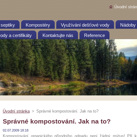
Úvodní strá
 septiky
Kompostéry
Využívání dešťové vody
Nádoby 
dy a certifikáty
Kontaktujte nás
Reference
Úvodní stránka
>
Správné kompostování. Jak na to?
Správné kompostování. Jak na to?
02.07.2009 18:18
Kompostování organického přírodního odpadu není žádný mýtus! Při 