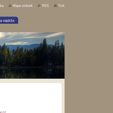
nka
Mapa stránek
RSS
Tisk
a nádrže
y.cz