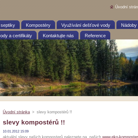
Úvodní strá
 septiky
Kompostéry
Využívání dešťové vody
Nádoby 
dy a certifikáty
Kontaktujte nás
Reference
Úvodní stránka
>
slevy kompostérů !!
slevy kompostérů !!
10.01.2012 15:09
aktuální slevy našich komposterů naleznete na našich
www.eko-komposter