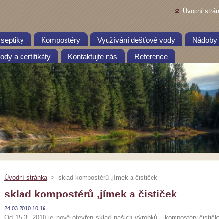
Úvodní strá
 septiky
Kompostéry
Využívání dešťové vody
Nádoby 
dy a certifikáty
Kontaktujte nás
Reference
Úvodní stránka
>
sklad kompostérů ,jímek a čističek
sklad kompostérů ,jímek a čističek
24.03.2010 10:16
Od 15.3. 2010 je nově otevřen sklad našich výrobků - kompostéry,čistič