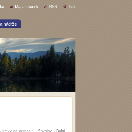
nka
Mapa stránek
RSS
Tisk
a nádrže
ky,jímky na adrese : Sokolov - Dolní