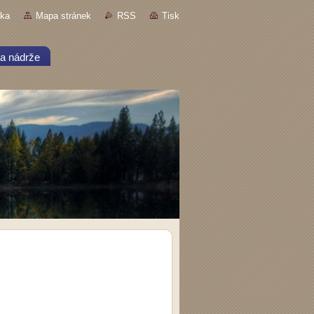
nka
Mapa stránek
RSS
Tisk
a nádrže