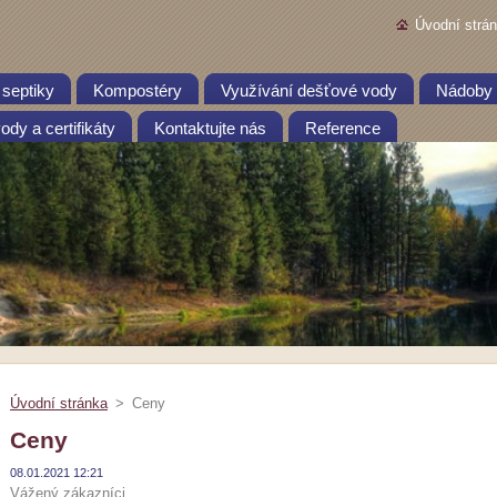
Úvodní strá
 septiky
Kompostéry
Využívání dešťové vody
Nádoby 
dy a certifikáty
Kontaktujte nás
Reference
Úvodní stránka
>
Ceny
Ceny
08.01.2021 12:21
Vážený zákazníci ,